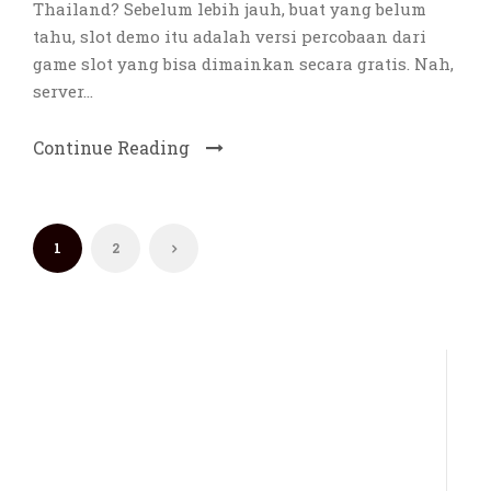
Thailand? Sebelum lebih jauh, buat yang belum
tahu, slot demo itu adalah versi percobaan dari
game slot yang bisa dimainkan secara gratis. Nah,
server...
Continue Reading
1
2