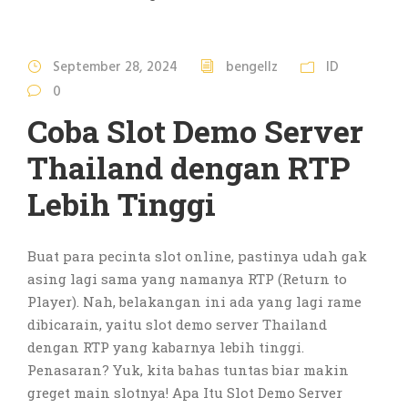
September 28, 2024
bengellz
ID
0
Coba Slot Demo Server
Thailand dengan RTP
Lebih Tinggi
Buat para pecinta slot online, pastinya udah gak
asing lagi sama yang namanya RTP (Return to
Player). Nah, belakangan ini ada yang lagi rame
dibicarain, yaitu slot demo server Thailand
dengan RTP yang kabarnya lebih tinggi.
Penasaran? Yuk, kita bahas tuntas biar makin
greget main slotnya! Apa Itu Slot Demo Server