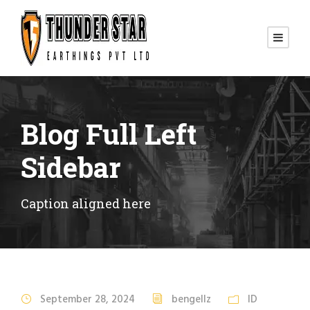
Blog Full Left
Sidebar
Caption aligned here
September 28, 2024
bengellz
ID