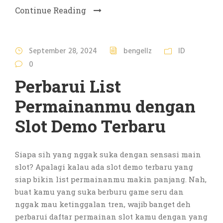
Continue Reading
September 28, 2024
bengellz
ID
0
Perbarui List
Permainanmu dengan
Slot Demo Terbaru
Siapa sih yang nggak suka dengan sensasi main
slot? Apalagi kalau ada slot demo terbaru yang
siap bikin list permainanmu makin panjang. Nah,
buat kamu yang suka berburu game seru dan
nggak mau ketinggalan tren, wajib banget deh
perbarui daftar permainan slot kamu dengan yang